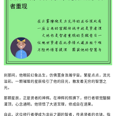
刹那间，他眼前幻象丛生，仿佛置身浩瀚宇宙。繁星点点，流光
溢彩。一颗璀璨的星辰吸引了他的目光，散发着无穷的智慧之
光。
那颗星辰，正是贤者的神辉。在神辉的照拂下，修行者顿觉醍醐
灌顶，心念通明。他领悟了大道至理，修成自在道果。
自此，这位修行者便成为龙谷之巅的智者，传承贤者的衣钵，指